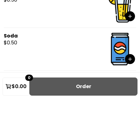
Soda
$0.50
0
$0.00
Order