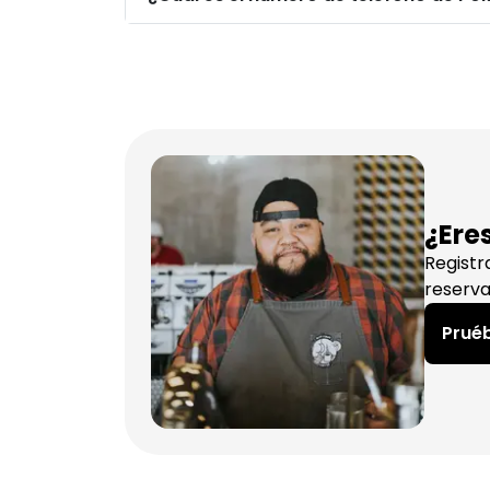
¿Ere
Registr
reserva
Pruéb