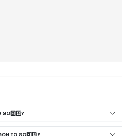
 GO2️⃣4️⃣?
GON TO GO2️⃣4️⃣?