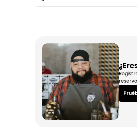
¿Ere
Registr
reserva
Pruéb