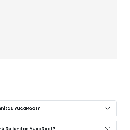
lenitas YucaRoot?
nú Rellenitas YucaRoot?