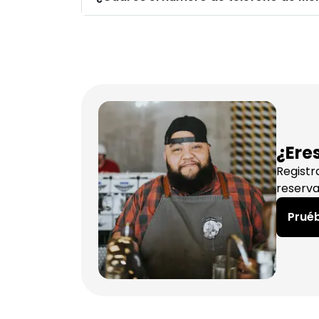
¿Ere
Registr
reserva
Pruéb