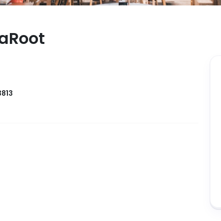
caRoot
813