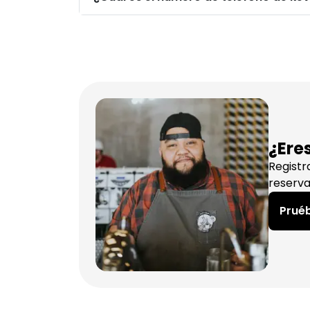
¿Ere
Registr
reserva
Pruéb