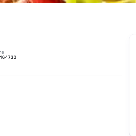
ne
464730