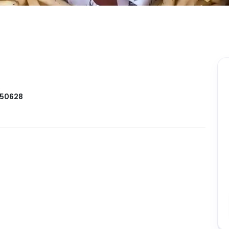
e
050628