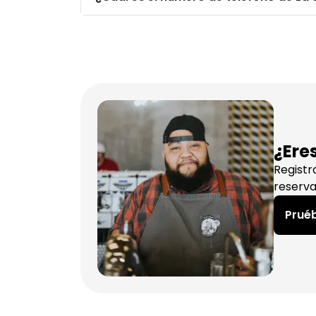
¿Ere
Registr
reserva
Pruéb