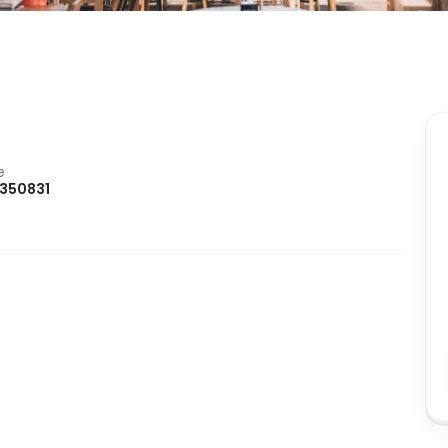
e
350831