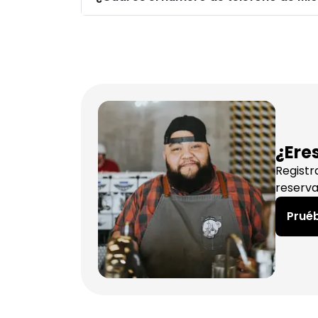
¿Ere
Registr
reserva
Pruéb