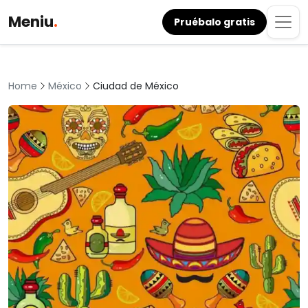
Meniu
.
Pruébalo gratis
México
Ciudad de México
Home