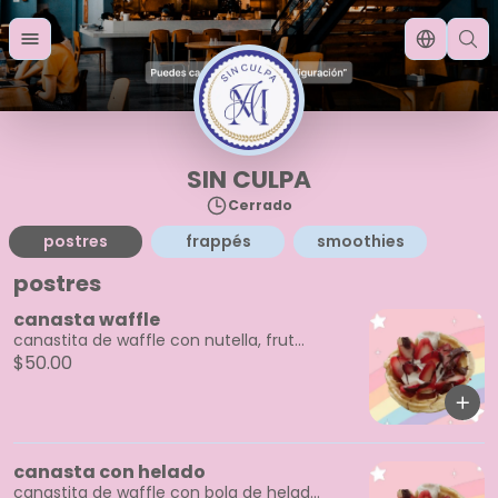
SIN CULPA
Cerrado
postres
frappés
smoothies
postres
canasta waffle
canastita de waffle con nutella, frut...
$50.00
canasta con helado
canastita de waffle con bola de helad...