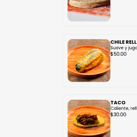
CHILE REL
Suave y jugo
$50.00
TACO
Caliente, rel
$30.00