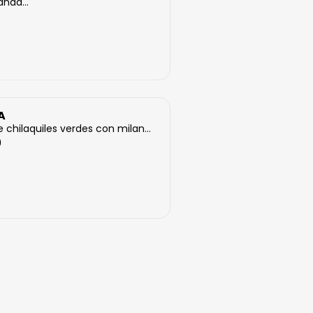
ñad...
A
 chilaquiles verdes con milan...
0