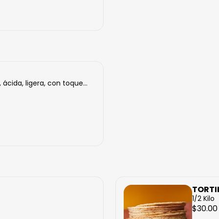
ácida, ligera, con toque...
TORTI
1/2 Kilo
$30.00