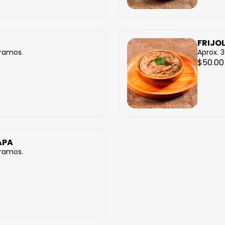
FRIJO
gramos.
Aprox. 
$50.00
APA
gramos.