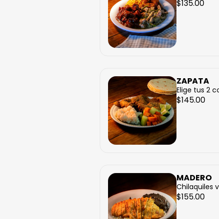
$135.00
ZAPATA
Elige tus 2 
$145.00
MADERO
Chilaquiles 
$155.00