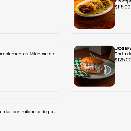
acompa
$115.00
JOSEF
complementos, Milanesa de...
Torta de
$125.0
verdes con milanesa de po...