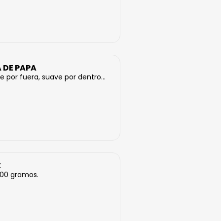
 DE PAPA
e por fuera, suave por dentro...
Z
300 gramos.