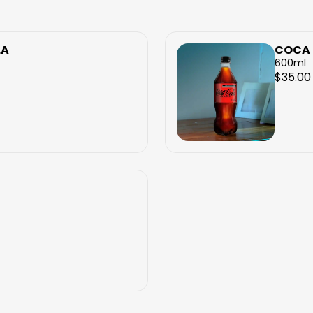
LA
COCA 
600ml
$35.00