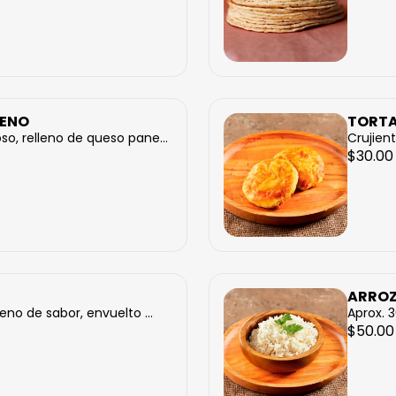
LENO
TORTA
so, relleno de queso pane...
Crujient
$30.00
ARRO
leno de sabor, envuelto ...
Aprox. 
$50.00