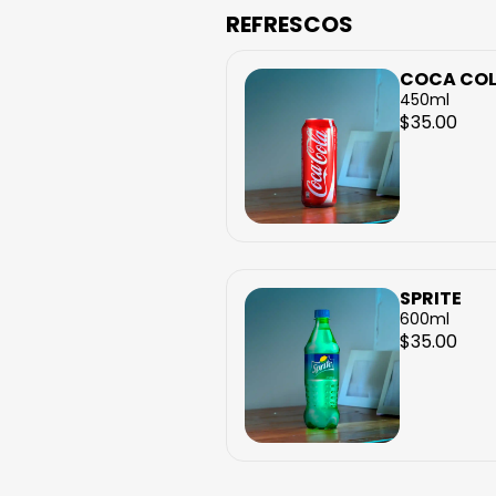
REFRESCOS
COCA CO
450ml
$35.00
SPRITE
600ml
$35.00